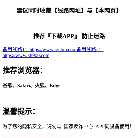
建议同时收藏【线路网址】与【本网页】
推荐『下载APP』 防止迷路
备用线路
1
：
https://www.rznbm.com
备用线路
2
：
https://www.k8900.com
推荐浏览器：
谷歌、Safari、火狐、Edge
温馨提示：
为了您的隐私安全，请勿与"国家反诈中心"APP同设备使用！