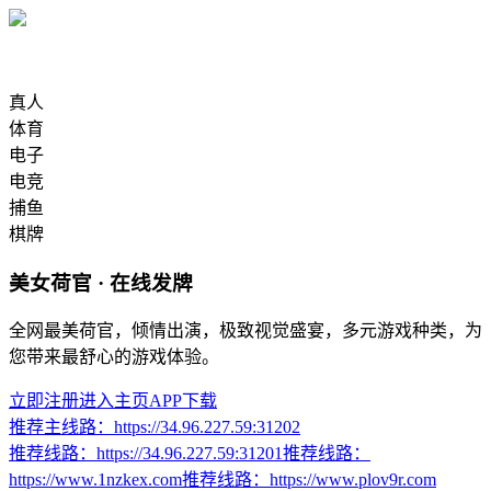
真人
体育
电子
电竞
捕鱼
棋牌
美女荷官 · 在线发牌
全网最美荷官，倾情出演，极致视觉盛宴，多元游戏种类，为
您带来最舒心的游戏体验。
立即注册
进入主页
APP下载
推荐主线路：
https://34.96.227.59:31202
推荐线路：
https://34.96.227.59:31201
推荐线路：
https://www.1nzkex.com
推荐线路：
https://www.plov9r.com