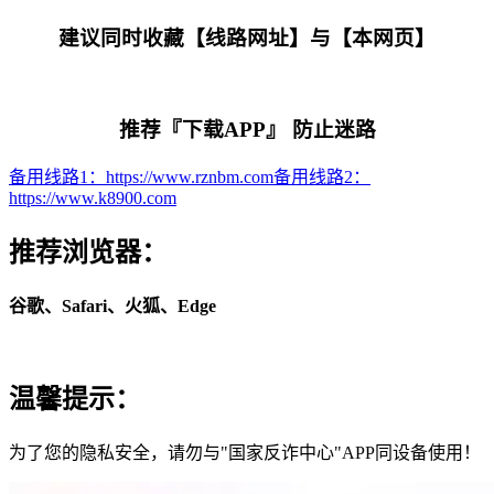
建议同时收藏【线路网址】与【本网页】
推荐『下载APP』 防止迷路
备用线路
1
：
https://www.rznbm.com
备用线路
2
：
https://www.k8900.com
推荐浏览器：
谷歌、Safari、火狐、Edge
温馨提示：
为了您的隐私安全，请勿与"国家反诈中心"APP同设备使用！