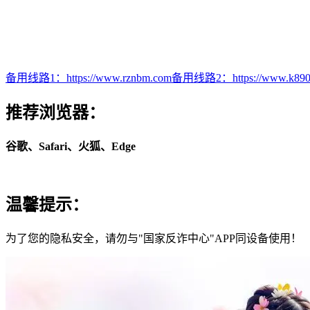
备用线路
1
：
https://www.rznbm.com
备用线路
2
：
https://www.k89
推荐浏览器：
谷歌、Safari、火狐、Edge
温馨提示：
为了您的隐私安全，请勿与"国家反诈中心"APP同设备使用！