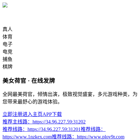
真人
体育
电子
电竞
捕鱼
棋牌
美女荷官 · 在线发牌
全网最美荷官，倾情出演，极致视觉盛宴，多元游戏种类，为
您带来最舒心的游戏体验。
立即注册
进入主页
APP下载
推荐主线路：
https://34.96.227.59:31202
推荐线路：
https://34.96.227.59:31201
推荐线路：
https://www.1nzkex.com
推荐线路：
https://www.plov9r.com