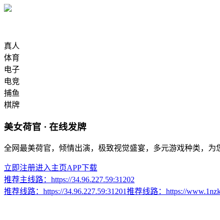
真人
体育
电子
电竞
捕鱼
棋牌
美女荷官 · 在线发牌
全网最美荷官，倾情出演，极致视觉盛宴，多元游戏种类，为
立即注册
进入主页
APP下载
推荐主线路：
https://34.96.227.59:31202
推荐线路：
https://34.96.227.59:31201
推荐线路：
https://www.1nz