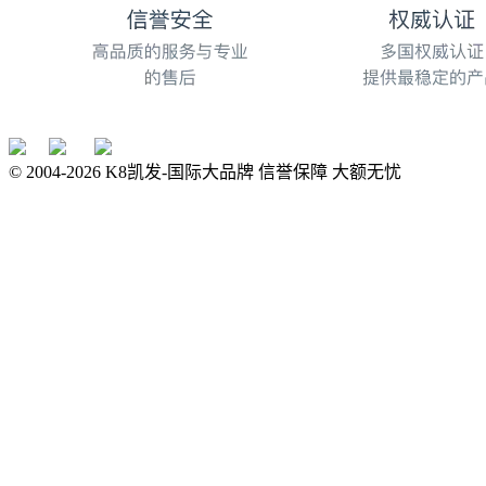
© 2004-
2026
K8凯发-国际大品牌 信誉保障 大额无忧