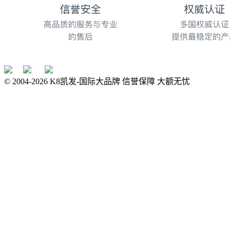
© 2004-
2026
K8凯发-国际大品牌 信誉保障 大额无忧