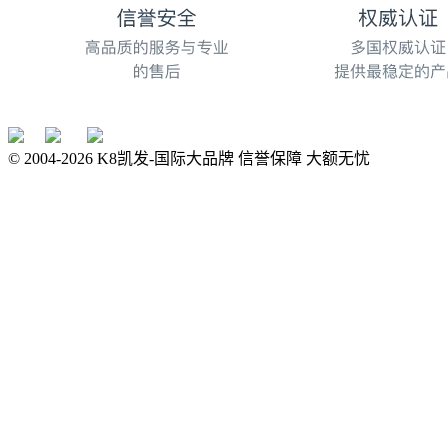
© 2004-
2026
K8凯发-国际大品牌 信誉保障 大额无忧